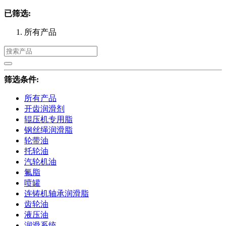
已筛选:
所有产品
筛选条件:
所有产品
开齿润滑剂
辊压机专用脂
钢丝绳润滑脂
轮带油
托轮油
汽轮机油
氟脂
喷罐
连铸机轴承润滑脂
齿轮油
液压油
润滑系统