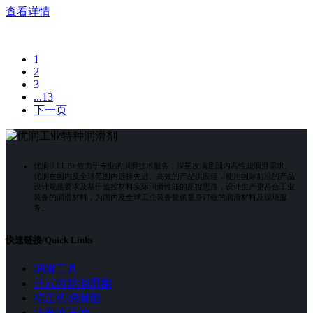
查看详情
1
2
3
...13
下一页
优润U.LUBE致力于专业的润滑技术服务，深层次满足国内高性能润滑需求。
优润在国内及全球范围内选择先进、高效的产品供应链，使用国际前沿的产品
设计规范要求及基于监控材料实际润滑性能的品控思路，设计生产更符合工业
装备的润滑材料，为国内及全球工业装备提供量身订做的润滑材料及现场服
务。
快速链接/Quick Links
润滑工具
开式齿轮润滑脂
辊压机润滑脂
抗磨液压油