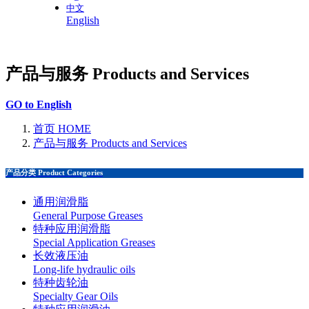
中文
English
产品与服务 Products and Services
GO to English
首页 HOME
产品与服务 Products and Services
产品分类 Product Categories
通用润滑脂
General Purpose Greases
特种应用润滑脂
Special Application Greases
长效液压油
Long-life hydraulic oils
特种齿轮油
Specialty Gear Oils