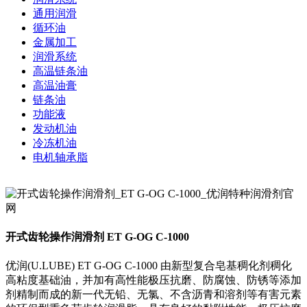
通用润滑
循环油
金属加工
润滑系统
高温链条油
高温油膏
链条油
功能液
发动机油
冷冻机油
电机轴承脂
开式齿轮操作润滑剂 ET G-OG C-1000
优润(U.LUBE) ET G-OG C-1000 由新型复合皂基稠化剂稠化
高粘度基础油，并加有高性能极压抗磨、防腐蚀、防锈等添加
剂精制而成的新一代无铅、无氯、不含沥青和溶剂等有害元素